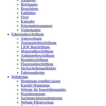
Aufkleber
Briefpapier
Broschüren
Faltblätter
Flyer
Kalender
Präsentationsmappen
Visitenkarten
Fahrzeugbeschriftung
Autowerbung
Transporterbeschriftung
LKW Beschriftung
Motorradbeschriftung
Anhängerbeschriftung
Bootsbeschriftung
Flugzeugbeschriftung
Heckscheibenaufkleber
Fahrzeugdesign
Webdesign
Homepage erstellen lassen
Kanzlei Homepage
Website für Immobilienmakler
Praxishomepage
Suchmaschinenoptimierung
Website Pflegevertrag