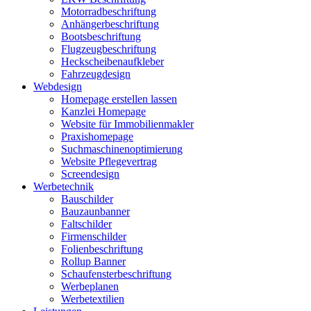
Motorradbeschriftung
Anhängerbeschriftung
Bootsbeschriftung
Flugzeugbeschriftung
Heckscheibenaufkleber
Fahrzeugdesign
Webdesign
Homepage erstellen lassen
Kanzlei Homepage
Website für Immobilienmakler
Praxishomepage
Suchmaschinenoptimierung
Website Pflegevertrag
Screendesign
Werbetechnik
Bauschilder
Bauzaunbanner
Faltschilder
Firmenschilder
Folienbeschriftung
Rollup Banner
Schaufensterbeschriftung
Werbeplanen
Werbetextilien