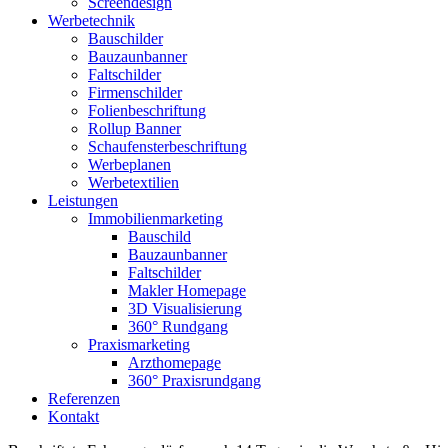
Screendesign
Werbetechnik
Bauschilder
Bauzaunbanner
Faltschilder
Firmenschilder
Folienbeschriftung
Rollup Banner
Schaufensterbeschriftung
Werbeplanen
Werbetextilien
Leistungen
Immobilienmarketing
Bauschild
Bauzaunbanner
Faltschilder
Makler Homepage
3D Visualisierung
360° Rundgang
Praxismarketing
Arzthomepage
360° Praxisrundgang
Referenzen
Kontakt