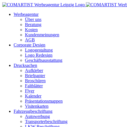
Zum
Inhalt
Werbeagentur
springen
Über uns
Beratung
Kosten
Kundenmeinungen
AGB
Corporate Design
Logogestaltung
Logo Redesign
Geschäftsausstattung
Drucksachen
Aufkleber
Briefpapier
Broschüren
Faltblätter
Flyer
Kalender
Präsentationsmappen
Visitenkarten
Fahrzeugbeschriftung
Autowerbung
Transporterbeschriftung
LKW Beschriftung