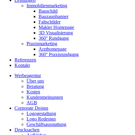
Leistungen
Immobilienmarketing
Bauschild
Bauzaunbanner
Faltschilder
Makler Homepage
3D Visualisierung
360° Rundgang
Praxismarketing
Arzthomepage
360° Praxisrundgang
Referenzen
Kontakt
Werbeagentur
Über uns
Beratung
Kosten
Kundenmeinungen
AGB
Corporate Design
Logogestaltung
Logo Redesign
Geschäftsausstattung
Drucksachen