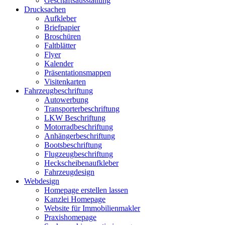
Geschäftsausstattung
Drucksachen
Aufkleber
Briefpapier
Broschüren
Faltblätter
Flyer
Kalender
Präsentationsmappen
Visitenkarten
Fahrzeugbeschriftung
Autowerbung
Transporterbeschriftung
LKW Beschriftung
Motorradbeschriftung
Anhängerbeschriftung
Bootsbeschriftung
Flugzeugbeschriftung
Heckscheibenaufkleber
Fahrzeugdesign
Webdesign
Homepage erstellen lassen
Kanzlei Homepage
Website für Immobilienmakler
Praxishomepage