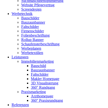
Suchmaschinenoptimierung
Website Pflegevertrag
Screendesign
Werbetechnik
Bauschilder
Bauzaunbanner
Faltschilder
Firmenschilder
Folienbeschriftung
Rollup Banner
Schaufensterbeschriftung
Werbeplanen
Werbetextilien
Leistungen
Immobilienmarketing
Bauschild
Bauzaunbanner
Faltschilder
Makler Homepage
3D Visualisierung
360° Rundgang
Praxismarketing
Arzthomepage
360° Praxisrundgang
Referenzen