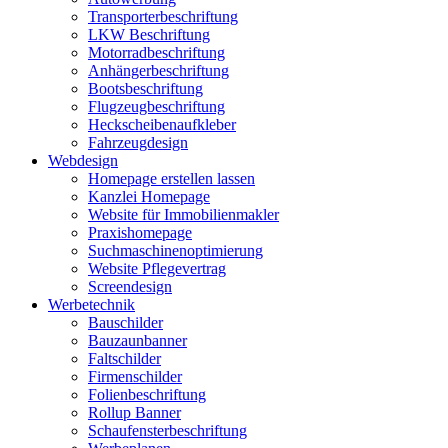
Transporterbeschriftung
LKW Beschriftung
Motorradbeschriftung
Anhängerbeschriftung
Bootsbeschriftung
Flugzeugbeschriftung
Heckscheibenaufkleber
Fahrzeugdesign
Webdesign
Homepage erstellen lassen
Kanzlei Homepage
Website für Immobilienmakler
Praxishomepage
Suchmaschinenoptimierung
Website Pflegevertrag
Screendesign
Werbetechnik
Bauschilder
Bauzaunbanner
Faltschilder
Firmenschilder
Folienbeschriftung
Rollup Banner
Schaufensterbeschriftung