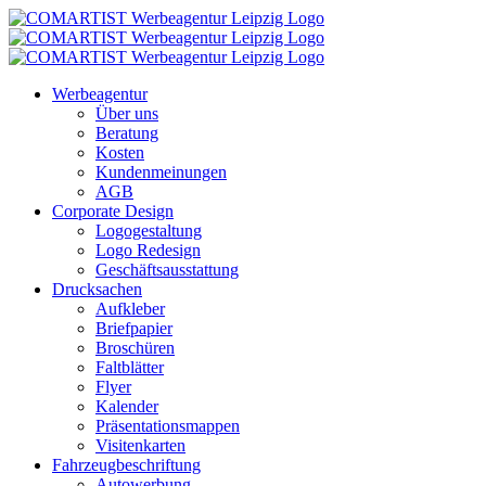
Zum
Inhalt
springen
Werbeagentur
Über uns
Beratung
Kosten
Kundenmeinungen
AGB
Corporate Design
Logogestaltung
Logo Redesign
Geschäftsausstattung
Drucksachen
Aufkleber
Briefpapier
Broschüren
Faltblätter
Flyer
Kalender
Präsentationsmappen
Visitenkarten
Fahrzeugbeschriftung
Autowerbung