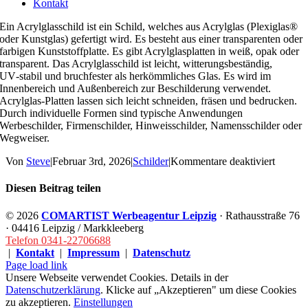
Kontakt
Ein Acrylglasschild ist ein Schild, welches aus Acrylglas (Plexiglas®
oder Kunstglas) gefertigt wird. Es besteht aus einer transparenten oder
farbigen Kunststoffplatte. Es gibt Acrylglasplatten in weiß, opak oder
transparent. Das Acrylglasschild ist leicht, witterungsbeständig,
UV‑stabil und bruchfester als herkömmliches Glas. Es wird im
Innenbereich und Außenbereich zur Beschilderung verwendet.
Acrylglas-Platten lassen sich leicht schneiden, fräsen und bedrucken.
Durch individuelle Formen sind typische Anwendungen
Werbeschilder, Firmenschilder, Hinweisschilder, Namensschilder oder
Wegweiser.
für
Von
Steve
|
Februar 3rd, 2026
|
Schilder
|
Kommentare deaktiviert
Was
ist
Diesen Beitrag teilen
ein
Acrylgl
Facebook
X
LinkedIn
WhatsApp
E-
©
2026
COMARTIST Werbeagentur Leipzig
· Rathausstraße 76
Mail
· 04416 Leipzig / Markkleeberg
Telefon 0341-22706688
|
Kontakt
|
Impressum
|
Datenschutz
Facebook
Instagram
X
LinkedIn
Page load link
Unsere Webseite verwendet Cookies. Details in der
Datenschutzerklärung
. Klicke auf „Akzeptieren" um diese Cookies
zu akzeptieren.
Einstellungen