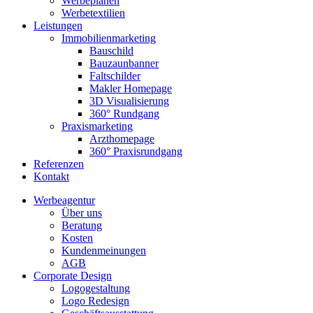
Werbeplanen
Werbetextilien
Leistungen
Immobilienmarketing
Bauschild
Bauzaunbanner
Faltschilder
Makler Homepage
3D Visualisierung
360° Rundgang
Praxismarketing
Arzthomepage
360° Praxisrundgang
Referenzen
Kontakt
Werbeagentur
Über uns
Beratung
Kosten
Kundenmeinungen
AGB
Corporate Design
Logogestaltung
Logo Redesign