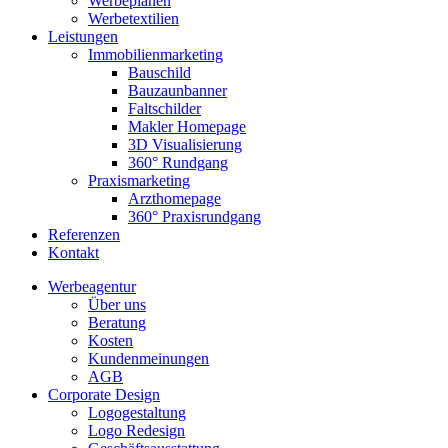
Werbeplanen
Werbetextilien
Leistungen
Immobilienmarketing
Bauschild
Bauzaunbanner
Faltschilder
Makler Homepage
3D Visualisierung
360° Rundgang
Praxismarketing
Arzthomepage
360° Praxisrundgang
Referenzen
Kontakt
Werbeagentur
Über uns
Beratung
Kosten
Kundenmeinungen
AGB
Corporate Design
Logogestaltung
Logo Redesign