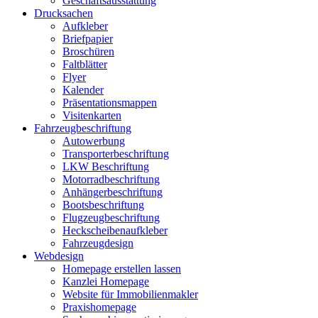
Geschäftsausstattung
Drucksachen
Aufkleber
Briefpapier
Broschüren
Faltblätter
Flyer
Kalender
Präsentationsmappen
Visitenkarten
Fahrzeugbeschriftung
Autowerbung
Transporterbeschriftung
LKW Beschriftung
Motorradbeschriftung
Anhängerbeschriftung
Bootsbeschriftung
Flugzeugbeschriftung
Heckscheibenaufkleber
Fahrzeugdesign
Webdesign
Homepage erstellen lassen
Kanzlei Homepage
Website für Immobilienmakler
Praxishomepage