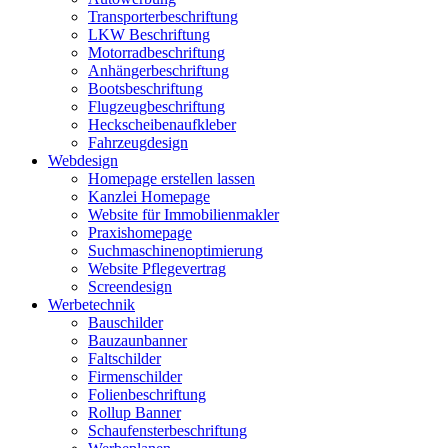
Transporterbeschriftung
LKW Beschriftung
Motorradbeschriftung
Anhängerbeschriftung
Bootsbeschriftung
Flugzeugbeschriftung
Heckscheibenaufkleber
Fahrzeugdesign
Webdesign
Homepage erstellen lassen
Kanzlei Homepage
Website für Immobilienmakler
Praxishomepage
Suchmaschinenoptimierung
Website Pflegevertrag
Screendesign
Werbetechnik
Bauschilder
Bauzaunbanner
Faltschilder
Firmenschilder
Folienbeschriftung
Rollup Banner
Schaufensterbeschriftung