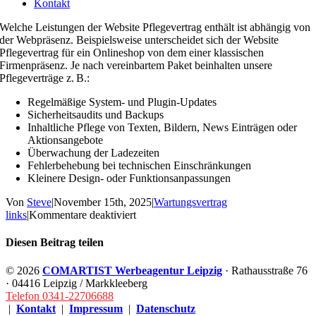
Kontakt
Welche Leistungen der Website Pflegevertrag enthält ist abhängig von
der Webpräsenz. Beispielsweise unterscheidet sich der Website
Pflegevertrag für ein Onlineshop von dem einer klassischen
Firmenpräsenz. Je nach vereinbartem Paket beinhalten unsere
Pflegeverträge z. B.:
Regelmäßige System- und Plugin-Updates
Sicherheitsaudits und Backups
Inhaltliche Pflege von Texten, Bildern, News Einträgen oder
Aktionsangebote
Überwachung der Ladezeiten
Fehlerbehebung bei technischen Einschränkungen
Kleinere Design- oder Funktionsanpassungen
Von
Steve
|
November 15th, 2025
|
Wartungsvertrag
für
links
|
Kommentare deaktiviert
Welche
Leistungen
Diesen Beitrag teilen
sind
im
Facebook
X
LinkedIn
WhatsApp
E-
©
2026
COMARTIST Werbeagentur Leipzig
· Rathausstraße 76
Pflegevertrag
Mail
· 04416 Leipzig / Markkleeberg
enthalten?
Telefon 0341-22706688
|
Kontakt
|
Impressum
|
Datenschutz