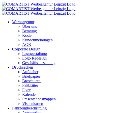
Zum
Inhalt
springen
Werbeagentur
Über uns
Beratung
Kosten
Kundenmeinungen
AGB
Corporate Design
Logogestaltung
Logo Redesign
Geschäftsausstattung
Drucksachen
Aufkleber
Briefpapier
Broschüren
Faltblätter
Flyer
Kalender
Präsentationsmappen
Visitenkarten
Fahrzeugbeschriftung
Autowerbung