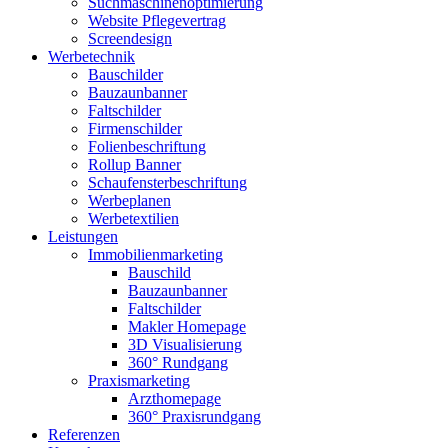
Suchmaschinenoptimierung
Website Pflegevertrag
Screendesign
Werbetechnik
Bauschilder
Bauzaunbanner
Faltschilder
Firmenschilder
Folienbeschriftung
Rollup Banner
Schaufensterbeschriftung
Werbeplanen
Werbetextilien
Leistungen
Immobilienmarketing
Bauschild
Bauzaunbanner
Faltschilder
Makler Homepage
3D Visualisierung
360° Rundgang
Praxismarketing
Arzthomepage
360° Praxisrundgang
Referenzen