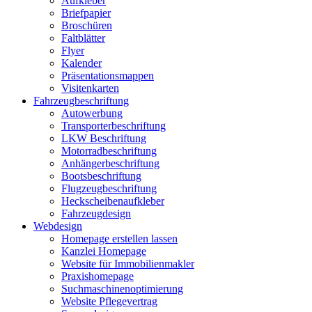
Aufkleber
Briefpapier
Broschüren
Faltblätter
Flyer
Kalender
Präsentationsmappen
Visitenkarten
Fahrzeugbeschriftung
Autowerbung
Transporterbeschriftung
LKW Beschriftung
Motorradbeschriftung
Anhängerbeschriftung
Bootsbeschriftung
Flugzeugbeschriftung
Heckscheibenaufkleber
Fahrzeugdesign
Webdesign
Homepage erstellen lassen
Kanzlei Homepage
Website für Immobilienmakler
Praxishomepage
Suchmaschinenoptimierung
Website Pflegevertrag