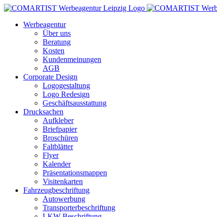
Zum
Inhalt
Werbeagentur
springen
Über uns
Beratung
Kosten
Kundenmeinungen
AGB
Corporate Design
Logogestaltung
Logo Redesign
Geschäftsausstattung
Drucksachen
Aufkleber
Briefpapier
Broschüren
Faltblätter
Flyer
Kalender
Präsentationsmappen
Visitenkarten
Fahrzeugbeschriftung
Autowerbung
Transporterbeschriftung
LKW Beschriftung