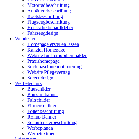
Motorradbeschriftung
Anhängerbeschriftung
Bootsbeschriftung
Flugzeugbeschriftung
Heckscheibenaufkleber
Fahrzeugdesign
Webdesign
Homepage erstellen lassen
Kanzlei Homepage
Website für Immobilienmakler
Praxishomepage
Suchmaschinenoptimierung
Website Pflegevertrag
Screendesign
Werbetechnik
Bauschilder
Bauzaunbanner
Faltschilder
Firmenschilder
Folienbeschriftung
Rollup Banner
Schaufensterbeschriftung
Werbeplanen
Werbetextilien