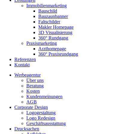
Leistungen
Immobilienmarketing
Bauschild
Bauzaunbanner
Faltschilder
Makler Homepage
3D Visualisierung
360° Rundgang
Praxismarketing
Arzthomepage
360° Praxisrundgang
Referenzen
Kontakt
Werbeagentur
Über uns
Beratung
Kosten
Kundenmeinungen
AGB
Corporate Design
Logogestaltung
Logo Redesign
Geschäftsausstattung
Drucksachen