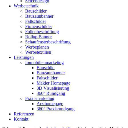
Screendesign
Werbetechnik
Bauschilder
Bauzaunbanner
Faltschilder
Firmenschilder
Folienbeschriftung
Rollup Banner
Schaufensterbeschriftung
Werbeplanen
Werbetextilien
Leistungen
Immobilienmarketing
Bauschild
Bauzaunbanner
Faltschilder
Makler Homepage
3D Visualisierung
360° Rundgang
Praxismarketing
Arzthomepage
360° Praxisrundgang
Referenzen
Kontakt