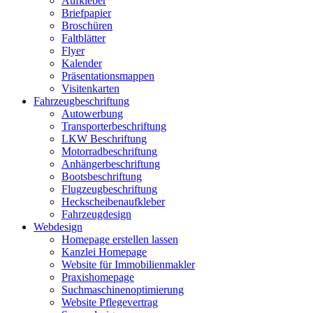
Aufkleber
Briefpapier
Broschüren
Faltblätter
Flyer
Kalender
Präsentationsmappen
Visitenkarten
Fahrzeugbeschriftung
Autowerbung
Transporterbeschriftung
LKW Beschriftung
Motorradbeschriftung
Anhängerbeschriftung
Bootsbeschriftung
Flugzeugbeschriftung
Heckscheibenaufkleber
Fahrzeugdesign
Webdesign
Homepage erstellen lassen
Kanzlei Homepage
Website für Immobilienmakler
Praxishomepage
Suchmaschinenoptimierung
Website Pflegevertrag