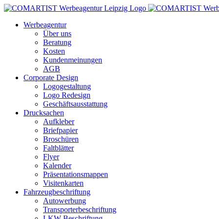
Zum
Inhalt
Werbeagentur
springen
Über uns
Beratung
Kosten
Kundenmeinungen
AGB
Corporate Design
Logogestaltung
Logo Redesign
Geschäftsausstattung
Drucksachen
Aufkleber
Briefpapier
Broschüren
Faltblätter
Flyer
Kalender
Präsentationsmappen
Visitenkarten
Fahrzeugbeschriftung
Autowerbung
Transporterbeschriftung
LKW Beschriftung