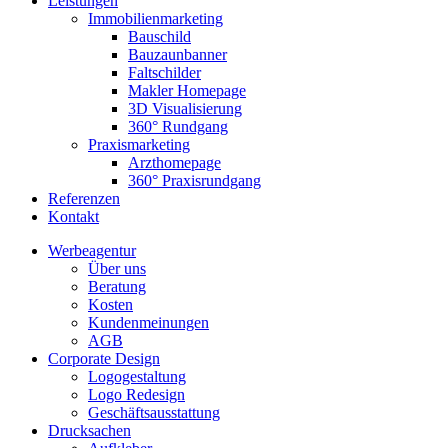
Leistungen
Immobilienmarketing
Bauschild
Bauzaunbanner
Faltschilder
Makler Homepage
3D Visualisierung
360° Rundgang
Praxismarketing
Arzthomepage
360° Praxisrundgang
Referenzen
Kontakt
Werbeagentur
Über uns
Beratung
Kosten
Kundenmeinungen
AGB
Corporate Design
Logogestaltung
Logo Redesign
Geschäftsausstattung
Drucksachen