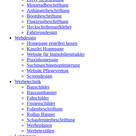
Motorradbeschriftung
Anhängerbeschriftung
Bootsbeschriftung
Flugzeugbeschriftung
Heckscheibenaufkleber
Fahrzeugdesign
Webdesign
Homepage erstellen lassen
Kanzlei Homepage
Website für Immobilienmakler
Praxishomepage
Suchmaschinenoptimierung
Website Pflegevertrag
Screendesign
Werbetechnik
Bauschilder
Bauzaunbanner
Faltschilder
Firmenschilder
Folienbeschriftung
Rollup Banner
Schaufensterbeschriftung
Werbeplanen
Werbetextilien