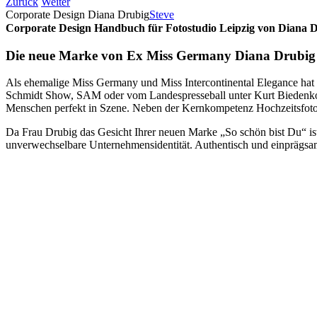
Zurück
Weiter
Corporate Design Diana Drubig
Steve
Corporate Design Handbuch für Fotostudio Leipzig von Diana 
Die neue Marke von Ex Miss Germany Diana Drubig
Als ehemalige Miss Germany und Miss Intercontinental Elegance hat s
Schmidt Show, SAM oder vom Landespresseball unter Kurt Biedenkopf. 
Menschen perfekt in Szene. Neben der Kernkompetenz Hochzeitsfotograf
Da Frau Drubig das Gesicht Ihrer neuen Marke „So schön bist Du“ is
unverwechselbare Unternehmensidentität. Authentisch und einprägsam s