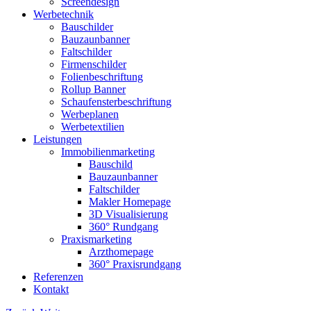
Screendesign
Werbetechnik
Bauschilder
Bauzaunbanner
Faltschilder
Firmenschilder
Folienbeschriftung
Rollup Banner
Schaufensterbeschriftung
Werbeplanen
Werbetextilien
Leistungen
Immobilienmarketing
Bauschild
Bauzaunbanner
Faltschilder
Makler Homepage
3D Visualisierung
360° Rundgang
Praxismarketing
Arzthomepage
360° Praxisrundgang
Referenzen
Kontakt