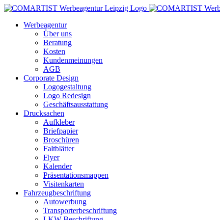
Zum
Inhalt
Werbeagentur
springen
Über uns
Beratung
Kosten
Kundenmeinungen
AGB
Corporate Design
Logogestaltung
Logo Redesign
Geschäftsausstattung
Drucksachen
Aufkleber
Briefpapier
Broschüren
Faltblätter
Flyer
Kalender
Präsentationsmappen
Visitenkarten
Fahrzeugbeschriftung
Autowerbung
Transporterbeschriftung
LKW Beschriftung