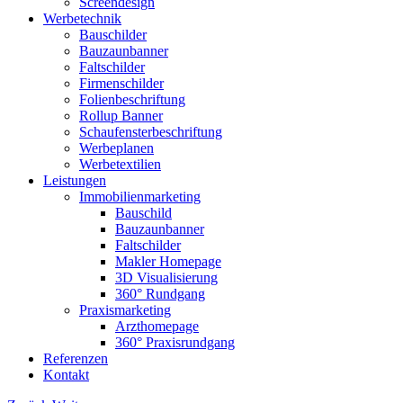
Screendesign
Werbetechnik
Bauschilder
Bauzaunbanner
Faltschilder
Firmenschilder
Folienbeschriftung
Rollup Banner
Schaufensterbeschriftung
Werbeplanen
Werbetextilien
Leistungen
Immobilienmarketing
Bauschild
Bauzaunbanner
Faltschilder
Makler Homepage
3D Visualisierung
360° Rundgang
Praxismarketing
Arzthomepage
360° Praxisrundgang
Referenzen
Kontakt