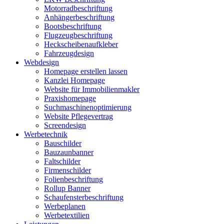
Motorradbeschriftung
Anhängerbeschriftung
Bootsbeschriftung
Flugzeugbeschriftung
Heckscheibenaufkleber
Fahrzeugdesign
Webdesign
Homepage erstellen lassen
Kanzlei Homepage
Website für Immobilienmakler
Praxishomepage
Suchmaschinenoptimierung
Website Pflegevertrag
Screendesign
Werbetechnik
Bauschilder
Bauzaunbanner
Faltschilder
Firmenschilder
Folienbeschriftung
Rollup Banner
Schaufensterbeschriftung
Werbeplanen
Werbetextilien