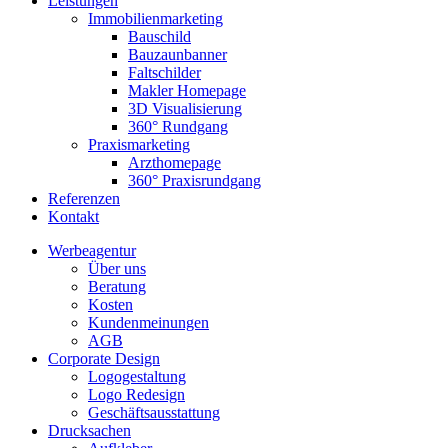
Leistungen
Immobilienmarketing
Bauschild
Bauzaunbanner
Faltschilder
Makler Homepage
3D Visualisierung
360° Rundgang
Praxismarketing
Arzthomepage
360° Praxisrundgang
Referenzen
Kontakt
Werbeagentur
Über uns
Beratung
Kosten
Kundenmeinungen
AGB
Corporate Design
Logogestaltung
Logo Redesign
Geschäftsausstattung
Drucksachen