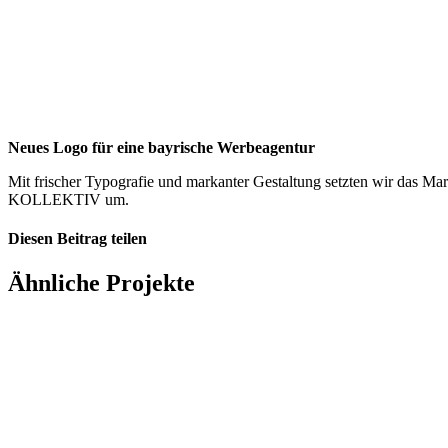
Neues Logo für eine bayrische Werbeagentur
Mit frischer Typografie und markanter Gestaltung setzten wir das M
KOLLEKTIV um.
Diesen Beitrag teilen
Facebook
X
LinkedIn
WhatsApp
E-
Ähnliche Projekte
Mail