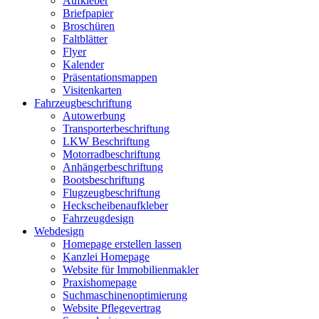
Aufkleber
Briefpapier
Broschüren
Faltblätter
Flyer
Kalender
Präsentationsmappen
Visitenkarten
Fahrzeugbeschriftung
Autowerbung
Transporterbeschriftung
LKW Beschriftung
Motorradbeschriftung
Anhängerbeschriftung
Bootsbeschriftung
Flugzeugbeschriftung
Heckscheibenaufkleber
Fahrzeugdesign
Webdesign
Homepage erstellen lassen
Kanzlei Homepage
Website für Immobilienmakler
Praxishomepage
Suchmaschinenoptimierung
Website Pflegevertrag