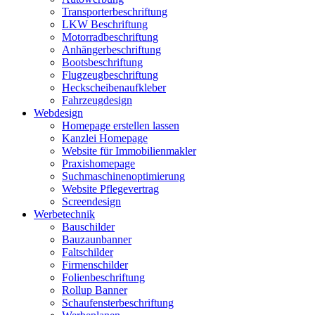
Transporterbeschriftung
LKW Beschriftung
Motorradbeschriftung
Anhängerbeschriftung
Bootsbeschriftung
Flugzeugbeschriftung
Heckscheibenaufkleber
Fahrzeugdesign
Webdesign
Homepage erstellen lassen
Kanzlei Homepage
Website für Immobilienmakler
Praxishomepage
Suchmaschinenoptimierung
Website Pflegevertrag
Screendesign
Werbetechnik
Bauschilder
Bauzaunbanner
Faltschilder
Firmenschilder
Folienbeschriftung
Rollup Banner
Schaufensterbeschriftung