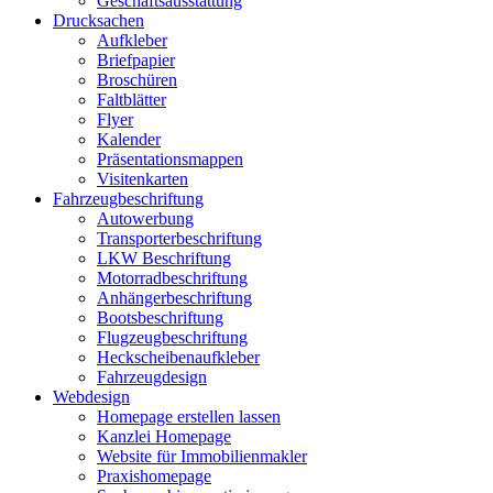
Geschäftsausstattung
Drucksachen
Aufkleber
Briefpapier
Broschüren
Faltblätter
Flyer
Kalender
Präsentationsmappen
Visitenkarten
Fahrzeugbeschriftung
Autowerbung
Transporterbeschriftung
LKW Beschriftung
Motorradbeschriftung
Anhängerbeschriftung
Bootsbeschriftung
Flugzeugbeschriftung
Heckscheibenaufkleber
Fahrzeugdesign
Webdesign
Homepage erstellen lassen
Kanzlei Homepage
Website für Immobilienmakler
Praxishomepage