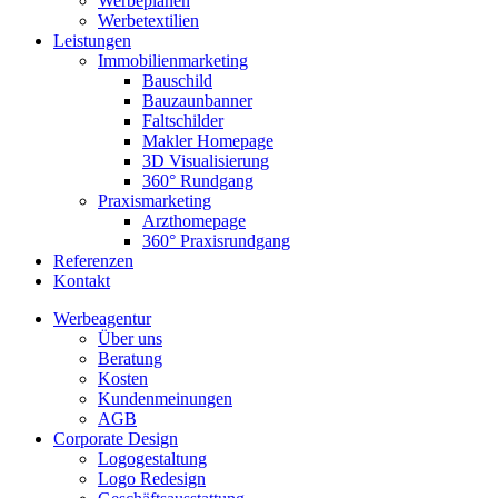
Werbeplanen
Werbetextilien
Leistungen
Immobilienmarketing
Bauschild
Bauzaunbanner
Faltschilder
Makler Homepage
3D Visualisierung
360° Rundgang
Praxismarketing
Arzthomepage
360° Praxisrundgang
Referenzen
Kontakt
Werbeagentur
Über uns
Beratung
Kosten
Kundenmeinungen
AGB
Corporate Design
Logogestaltung
Logo Redesign