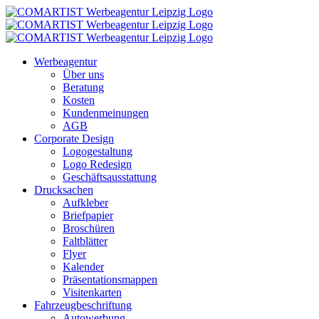
Zum
Inhalt
springen
Werbeagentur
Über uns
Beratung
Kosten
Kundenmeinungen
AGB
Corporate Design
Logogestaltung
Logo Redesign
Geschäftsausstattung
Drucksachen
Aufkleber
Briefpapier
Broschüren
Faltblätter
Flyer
Kalender
Präsentationsmappen
Visitenkarten
Fahrzeugbeschriftung
Autowerbung