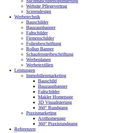
Suchmaschinenoptimierung
Website Pflegevertrag
Screendesign
Werbetechnik
Bauschilder
Bauzaunbanner
Faltschilder
Firmenschilder
Folienbeschriftung
Rollup Banner
Schaufensterbeschriftung
Werbeplanen
Werbetextilien
Leistungen
Immobilienmarketing
Bauschild
Bauzaunbanner
Faltschilder
Makler Homepage
3D Visualisierung
360° Rundgang
Praxismarketing
Arzthomepage
360° Praxisrundgang
Referenzen