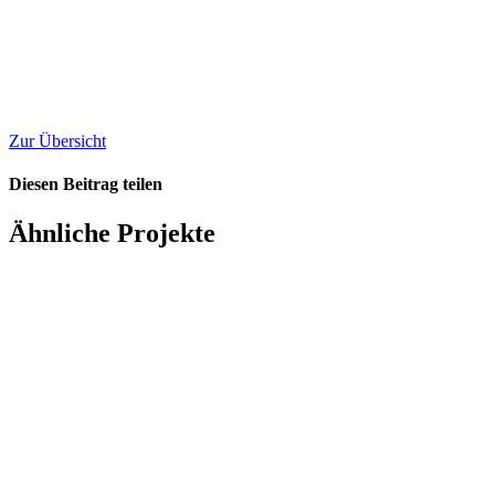
Zur Übersicht
Diesen Beitrag teilen
Facebook
X
LinkedIn
WhatsApp
E-
Ähnliche Projekte
Mail