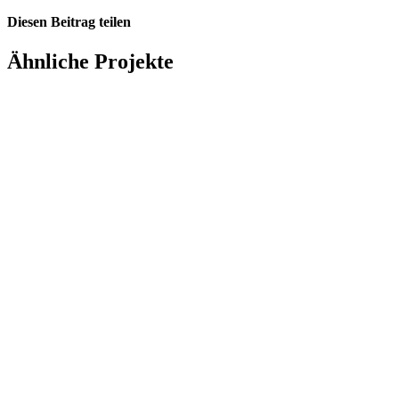
Diesen Beitrag teilen
Facebook
X
LinkedIn
WhatsApp
E-
Ähnliche Projekte
Mail