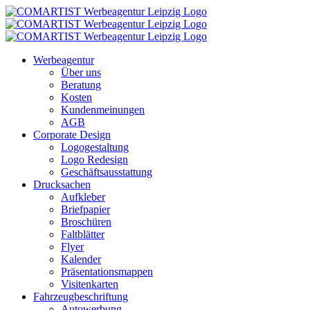
Zum
Inhalt
springen
Werbeagentur
Über uns
Beratung
Kosten
Kundenmeinungen
AGB
Corporate Design
Logogestaltung
Logo Redesign
Geschäftsausstattung
Drucksachen
Aufkleber
Briefpapier
Broschüren
Faltblätter
Flyer
Kalender
Präsentationsmappen
Visitenkarten
Fahrzeugbeschriftung
Autowerbung