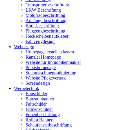
Transporterbeschriftung
LKW Beschriftung
Motorradbeschriftung
Anhängerbeschriftung
Bootsbeschriftung
Flugzeugbeschriftung
Heckscheibenaufkleber
Fahrzeugdesign
Webdesign
Homepage erstellen lassen
Kanzlei Homepage
Website für Immobilienmakler
Praxishomepage
Suchmaschinenoptimierung
Website Pflegevertrag
Screendesign
Werbetechnik
Bauschilder
Bauzaunbanner
Faltschilder
Firmenschilder
Folienbeschriftung
Rollup Banner
Schaufensterbeschriftung