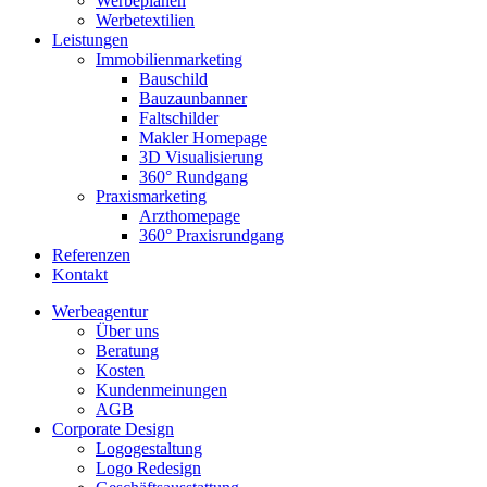
Werbeplanen
Werbetextilien
Leistungen
Immobilienmarketing
Bauschild
Bauzaunbanner
Faltschilder
Makler Homepage
3D Visualisierung
360° Rundgang
Praxismarketing
Arzthomepage
360° Praxisrundgang
Referenzen
Kontakt
Werbeagentur
Über uns
Beratung
Kosten
Kundenmeinungen
AGB
Corporate Design
Logogestaltung
Logo Redesign