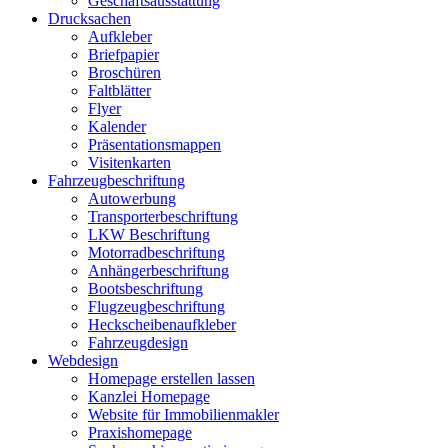
Geschäftsausstattung
Drucksachen
Aufkleber
Briefpapier
Broschüren
Faltblätter
Flyer
Kalender
Präsentationsmappen
Visitenkarten
Fahrzeugbeschriftung
Autowerbung
Transporterbeschriftung
LKW Beschriftung
Motorradbeschriftung
Anhängerbeschriftung
Bootsbeschriftung
Flugzeugbeschriftung
Heckscheibenaufkleber
Fahrzeugdesign
Webdesign
Homepage erstellen lassen
Kanzlei Homepage
Website für Immobilienmakler
Praxishomepage