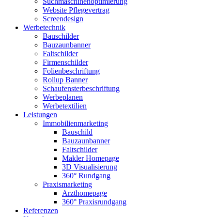
Suchmaschinenoptimierung
Website Pflegevertrag
Screendesign
Werbetechnik
Bauschilder
Bauzaunbanner
Faltschilder
Firmenschilder
Folienbeschriftung
Rollup Banner
Schaufensterbeschriftung
Werbeplanen
Werbetextilien
Leistungen
Immobilienmarketing
Bauschild
Bauzaunbanner
Faltschilder
Makler Homepage
3D Visualisierung
360° Rundgang
Praxismarketing
Arzthomepage
360° Praxisrundgang
Referenzen