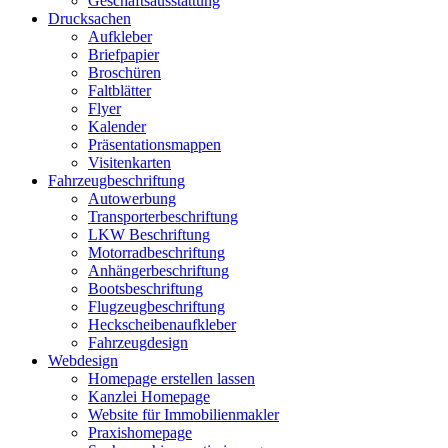
Geschäftsausstattung
Drucksachen
Aufkleber
Briefpapier
Broschüren
Faltblätter
Flyer
Kalender
Präsentationsmappen
Visitenkarten
Fahrzeugbeschriftung
Autowerbung
Transporterbeschriftung
LKW Beschriftung
Motorradbeschriftung
Anhängerbeschriftung
Bootsbeschriftung
Flugzeugbeschriftung
Heckscheibenaufkleber
Fahrzeugdesign
Webdesign
Homepage erstellen lassen
Kanzlei Homepage
Website für Immobilienmakler
Praxishomepage