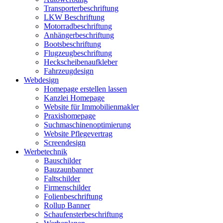
Transporterbeschriftung
LKW Beschriftung
Motorradbeschriftung
Anhängerbeschriftung
Bootsbeschriftung
Flugzeugbeschriftung
Heckscheibenaufkleber
Fahrzeugdesign
Webdesign
Homepage erstellen lassen
Kanzlei Homepage
Website für Immobilienmakler
Praxishomepage
Suchmaschinenoptimierung
Website Pflegevertrag
Screendesign
Werbetechnik
Bauschilder
Bauzaunbanner
Faltschilder
Firmenschilder
Folienbeschriftung
Rollup Banner
Schaufensterbeschriftung