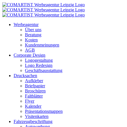
Zum
Inhalt
springen
Werbeagentur
Über uns
Beratung
Kosten
Kundenmeinungen
AGB
Corporate Design
Logogestaltung
Logo Redesign
Geschäftsausstattung
Drucksachen
Aufkleber
Briefpapier
Broschüren
Faltblätter
Flyer
Kalender
Präsentationsmappen
Visitenkarten
Fahrzeugbeschriftung
Autowerbung