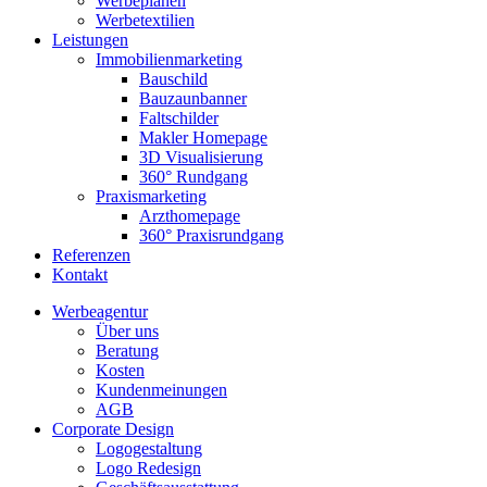
Werbeplanen
Werbetextilien
Leistungen
Immobilienmarketing
Bauschild
Bauzaunbanner
Faltschilder
Makler Homepage
3D Visualisierung
360° Rundgang
Praxismarketing
Arzthomepage
360° Praxisrundgang
Referenzen
Kontakt
Werbeagentur
Über uns
Beratung
Kosten
Kundenmeinungen
AGB
Corporate Design
Logogestaltung
Logo Redesign