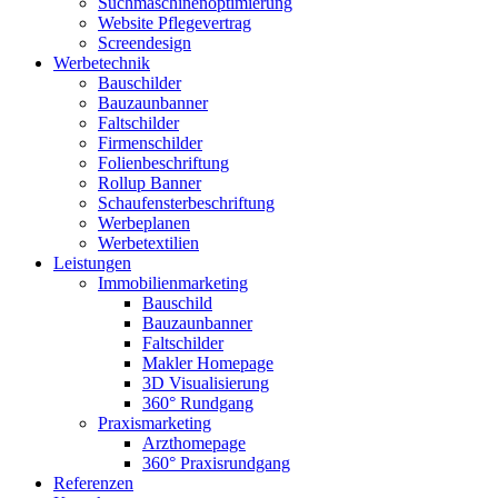
Suchmaschinenoptimierung
Website Pflegevertrag
Screendesign
Werbetechnik
Bauschilder
Bauzaunbanner
Faltschilder
Firmenschilder
Folienbeschriftung
Rollup Banner
Schaufensterbeschriftung
Werbeplanen
Werbetextilien
Leistungen
Immobilienmarketing
Bauschild
Bauzaunbanner
Faltschilder
Makler Homepage
3D Visualisierung
360° Rundgang
Praxismarketing
Arzthomepage
360° Praxisrundgang
Referenzen