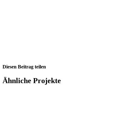
Diesen Beitrag teilen
Facebook
X
LinkedIn
WhatsApp
E-
Ähnliche Projekte
Mail