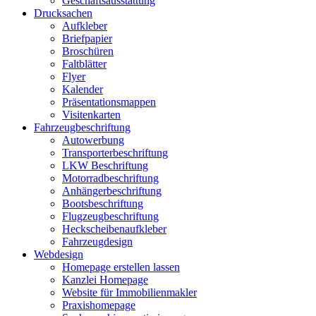
Geschäftsausstattung
Drucksachen
Aufkleber
Briefpapier
Broschüren
Faltblätter
Flyer
Kalender
Präsentationsmappen
Visitenkarten
Fahrzeugbeschriftung
Autowerbung
Transporterbeschriftung
LKW Beschriftung
Motorradbeschriftung
Anhängerbeschriftung
Bootsbeschriftung
Flugzeugbeschriftung
Heckscheibenaufkleber
Fahrzeugdesign
Webdesign
Homepage erstellen lassen
Kanzlei Homepage
Website für Immobilienmakler
Praxishomepage