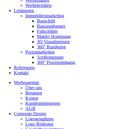
Werbeplanen
Werbetextilien
Leistungen
Immobilienmarketing
Bauschild
Bauzaunbanner
Faltschilder
Makler Homepage
3D Visualisierung
360° Rundgang
Praxismarketing
Arzthomepage
360° Praxisrundgang
Referenzen
Kontakt
Werbeagentur
Über uns
Beratung
Kosten
Kundenmeinungen
AGB
Corporate Design
Logogestaltung
Logo Redesign