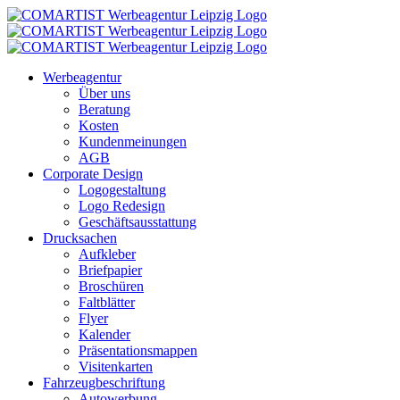
Zum
Inhalt
springen
Werbeagentur
Über uns
Beratung
Kosten
Kundenmeinungen
AGB
Corporate Design
Logogestaltung
Logo Redesign
Geschäftsausstattung
Drucksachen
Aufkleber
Briefpapier
Broschüren
Faltblätter
Flyer
Kalender
Präsentationsmappen
Visitenkarten
Fahrzeugbeschriftung
Autowerbung