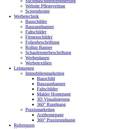
Suchmaschinenoptimierung
Website Pflegevertrag
Screendesign
Werbetechnik
Bauschilder
Bauzaunbanner
Faltschilder
Firmenschilder
Folienbeschriftung
Rollup Banner
Schaufensterbeschriftung
Werbeplanen
Werbetextilien
Leistungen
Immobilienmarketing
Bauschild
Bauzaunbanner
Faltschilder
Makler Homepage
3D Visualisierung
360° Rundgang
Praxismarketing
Arzthomepage
360° Praxisrundgang
Referenzen