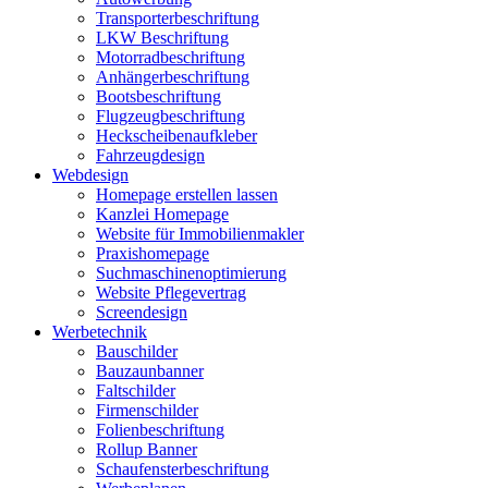
Transporterbeschriftung
LKW Beschriftung
Motorradbeschriftung
Anhängerbeschriftung
Bootsbeschriftung
Flugzeugbeschriftung
Heckscheibenaufkleber
Fahrzeugdesign
Webdesign
Homepage erstellen lassen
Kanzlei Homepage
Website für Immobilienmakler
Praxishomepage
Suchmaschinenoptimierung
Website Pflegevertrag
Screendesign
Werbetechnik
Bauschilder
Bauzaunbanner
Faltschilder
Firmenschilder
Folienbeschriftung
Rollup Banner
Schaufensterbeschriftung